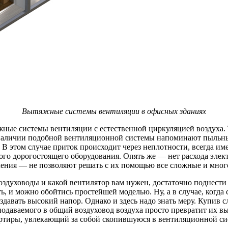
Вытяжные системы вентиляции в офисных зданиях
е системы вентиляции с естественной циркуляцией воздуха. То 
 наличии подобной вентиляционной системы напоминают пыльные
. В этом случае приток происходит через неплотности, всегда и
го дорогостоящего оборудования. Опять же — нет расхода элек
ения — не позволяют решать с их помощью все сложные и много
здуховоды и какой вентилятор вам нужен, достаточно поднести с
сть, и можно обойтись простейшей моделью. Ну, а в случае, когд
здавать высокий напор. Однако и здесь надо знать меру. Купив
подаваемого в общий воздуховод воздуха просто превратит их в
артиры, увлекающий за собой скопившуюся в вентиляционной си