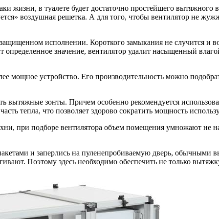
ки жизни, в туалете будет достаточно простейшего вытяжного ве
уется» воздушная решетка. А для того, чтобы вентилятор не жужж
озащищенном исполнении. Короткого замыкания не случится и во
 определенное значение, вентилятор удалит насыщенный влагой в
олее мощное устройство. Его производительность можно подобра
ать вытяжные зонты. Причем особенно рекомендуется использова
я часть тепла, что позволяет здорово сократить мощность испол
хни, при подборе вентилятора объем помещения умножают не на 
пакетами и заперлись на пуленепробиваемую дверь, обычными в
ивают. Поэтому здесь необходимо обеспечить не только вытяжку