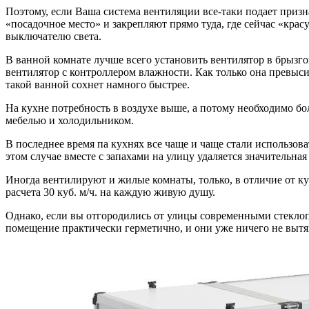
Поэтому, если Ваша система вентиляции все-таки подает призна
«посадочное место» и закрепляют прямо туда, где сейчас «крас
выключателю света.
В ванной комнате лучше всего установить вентилятор в брызг
вентилятор с контроллером влажности. Как только она превысит
такой ванной сохнет намного быстрее.
На кухне потребность в воздухе выше, а потому необходимо б
мебелью и холодильником.
В последнее время па кухнях все чаще и чаще стали использов
этом случае вместе с запахами на улицу удаляется значительна
Иногда вентилируют и жилые комнаты, только, в отличие от ку
расчета 30 куб. м/ч. на каждую живую душу.
Однако, если вы отгородились от улицы современными стекло
помещение практически герметично, и они уже ничего не вытяг