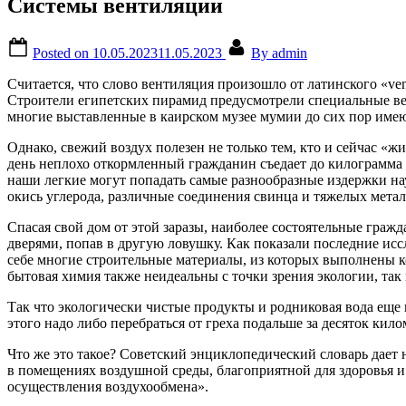
Системы вентиляции
Posted on
10.05.2023
11.05.2023
By
admin
Считается, что слово вентиляция произошло от латинского «ven
Строители египетских пирамид предусмотрели специальные вен
многие выставленные в каирском музее мумии до сих пор име
Однако, свежий воздух полезен не только тем, кто и сейчас «ж
день неплохо откормленный гражданин съедает до килограмма п
наши легкие могут попадать самые разнообразные издержки н
окись углерода, различные соединения свинца и тяжелых мета
Спасая свой дом от этой заразы, наиболее состоятельные граж
дверями, попав в другую ловушку. Как показали последние ис
себе многие строительные материалы, из которых выполнены к
бытовая химия также неидеальны с точки зрения экологии, та
Так что экологически чистые продукты и родниковая вода еще н
этого надо либо перебраться от греха подальше за десяток к
Что же это такое? Советский энциклопедический словарь дает
в помещениях воздушной среды, благоприятной для здоровья и
осуществления воздухообмена».