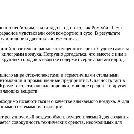
енно необходим, знали задолго до того, как Ром убил Рема.
раонов чувствовали себя комфортно и сухо. В результате
разу и подобию древних сооружений…
 иной значительно раньше отпущенного срока. Судите сами: за
илограмм воздуха. Нетрудно догадаться, что вместе с ним в
 крупных городов в избытке содержит сернистый ангидрид,
внешнего мира стек-лопакетами и герметичными стальными
о автомобили и промышленные предприятия. Опасность таят в
 Кроме того, стиральные порошки, моющие средства и другая
равляющих веществ.
бходимо позаботиться и о качестве вдыхаемого воздуха. А для
менными системами вентиляции.
ают регулируемый воздухообмен, осуществляемый для создания
ается совокупность технических средств, необходимых для