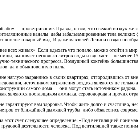
tilatio» — проветривание. Правда, о том, что свежий воздух жизн
тиляционные каналы, дабы забальзамированные тела великих фа
ют вполне товарный вид. И даже мавзолей Ленина создан по об
ивее всех живых». Если вдыхать что попало, можно отойти в мир
ищи, выпивает несколько литров воды и вдыхает… не менее 15 к
аучно-технического прогресса. Воздушный коктейль большинства
ллов, да и обыкновенную пыль.
дане наглухо задраились в своих квартирах, отгородившись от 
следования, источником загрязнения воздуха являются не тольк
онструкции самого дома — они могут стать источником радона.
к как являются поставщиком аммиака, сероводорода и прочих от
е гарантируют вам здоровья. Чтобы жить долго и счастливо, нео
илометров от ближайшей дымящей трубы, либо обзавестись совре
 на этот счет следующее определение: «Под вентиляцией поним
 трудовой деятельности человека. Под вентиляцией также поним